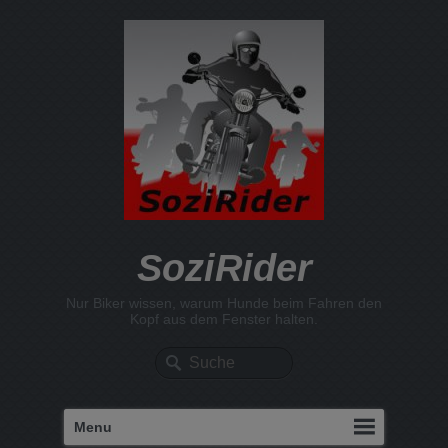
SoziRider
Nur Biker wissen, warum Hunde beim Fahren den
Kopf aus dem Fenster halten.
Suche
Menu