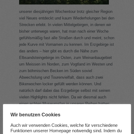
unserer diesjährigen Wochentour trotz gleicher Region
viel Neues entdeckt und kaum Wiederholungen bei den
Strecken erlebt. In vielen Mittelgebirgen, in denen wir
bisher unterwegs waren, hat man nach einer Woche
gefühlsmäßig fast alle Straßen durch und meint, schon
jede Kurve mit Vornamen zu kennen. Im Erzgebirge ist
das anders – hier gibt es durch die Nähe zum
Elbsandsteingebirge im Osten, zum Weinanbaugebiet
um Meissen im Norden, zum Vogtland im Westen und
zum böhmischen Becken im Süden soviel
Abwechslung und Tourenvielfalt, dass auch zwei
Bikerwochen locker gefüllt werden können. Und
natürlich darf dabei das Erzgebirge selbst mit seinen
vielen Highlights nicht fehlen. Da wir diesmal auch
einen echten Museumsfan in unseren Reihen hatten,
standen auch einige dieser „Touri-Tempel“ auf unserem
Wir benutzen Cookies
Programm.
Auch wir verwenden Cookies, welche für verschiedene
Funktionen unserer Homepage notwendig sind. Indem du
Aber Vorsicht mit vorschnellem Daumen runter: Das